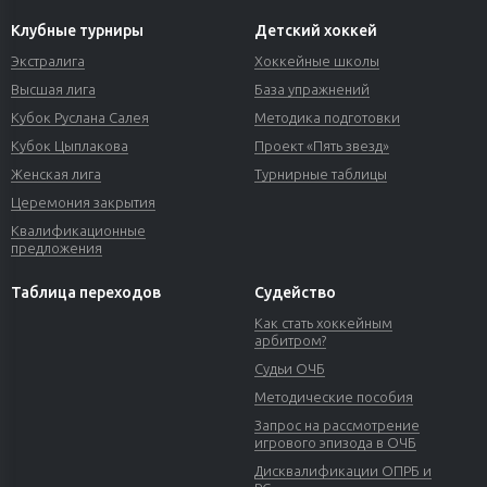
Клубные турниры
Детский хоккей
Экстралига
Хоккейные школы
Высшая лига
База упражнений
Кубок Руслана Салея
Методика подготовки
Кубок Цыплакова
Проект «Пять звезд»
Женская лига
Турнирные таблицы
Церемония закрытия
Квалификационные
предложения
Таблица переходов
Судейство
Как стать хоккейным
арбитром?
Судьи ОЧБ
Методические пособия
Запрос на рассмотрение
игрового эпизода в ОЧБ
Дисквалификации ОПРБ и