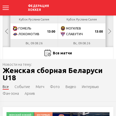
акова
Кубок Руслана Салея
Кубок Руслана Салея
К
ГОМЕЛЬ
МОГИЛЕВ
Х
БУЛ
13:00
13:00
ЛОКОМОТИВ
СЛАВУТИЧ
М
Вс, 09.08.26
Вс, 09.08.26
Все матчи
Новости на тему:
Женская сборная Беларуси
U18
Все
Событие
Матч
Фото
Видео
Интервью
Фан-зона
Архив
ЖЕНСКИЙ ХОККЕЙ
ИНТЕРВЬЮ