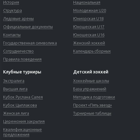
История
Национальная
Структура
Молодежная U20
Ледовые арены
Юниорская U18
Официальные документы
Юношеская U17
Контакты
Юношеская U16
Государственная символика
Женский хоккей
Сотрудничество
Календарь сборных
Правила поведения
Клубные турниры
Детский хоккей
Экстралига
Хоккейные школы
Высшая лига
База упражнений
Кубок Руслана Салея
Методика подготовки
Кубок Цыплакова
Проект «Пять звезд»
Женская лига
Турнирные таблицы
Церемония закрытия
Квалификационные
предложения