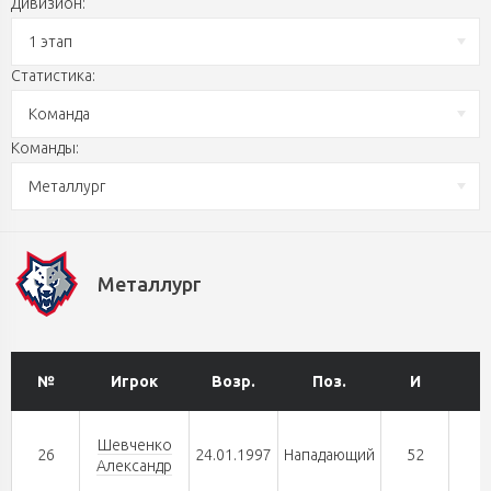
Дивизион:
1 этап
Статистика:
Команда
Команды:
Металлург
Металлург
№
Игрок
Возр.
Поз.
И
Г
Шевченко
26
24.01.1997
Нападающий
52
8
Александр