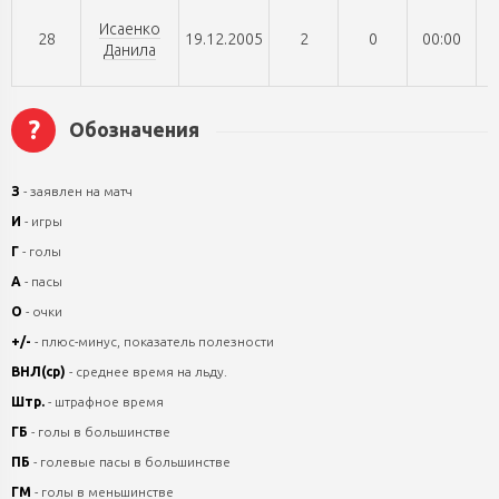
Исаенко
28
19.12.2005
2
0
00:00
Данила
?
Обозначения
З
- заявлен на матч
И
- игры
Г
- голы
А
- пасы
О
- очки
+/-
- плюс-минус, показатель полезности
ВНЛ(ср)
- среднее время на льду.
Штр.
- штрафное время
ГБ
- голы в большинстве
ПБ
- голевые пасы в большинстве
ГМ
- голы в меньшинстве