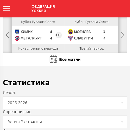
акова
Кубок Руслана Салея
Кубок Руслана Салея
К
ХИМИК
4
МОГИЛЕВ
3
Г
БУЛ
ОТ
МЕТАЛЛУРГ
4
СЛАВУТИЧ
4
Л
Конец третьего периода
Третий период
Все матчи
Статистика
Сезон:
2025-2026
Соревнование:
Betera-Экстралига