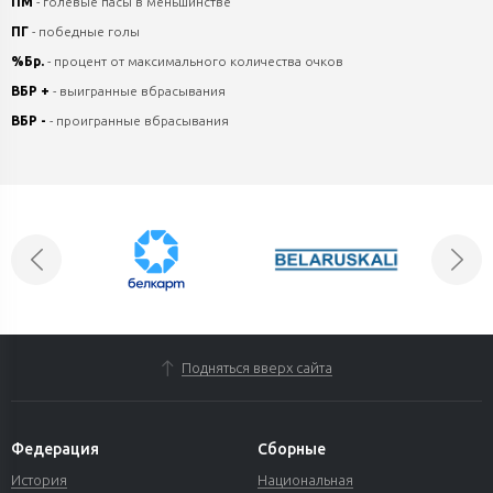
ПМ
- голевые пасы в меньшинстве
ПГ
- победные голы
%Бр.
- процент от максимального количества очков
ВБР +
- выигранные вбрасывания
ВБР -
- проигранные вбрасывания
Подняться вверх сайта
Федерация
Сборные
История
Национальная