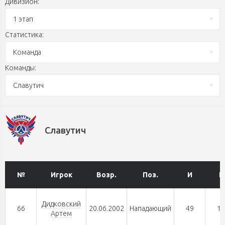
Дивизион:
1 этап
Статистика:
Команда
Команды:
Славутич
Славутич
№
Игрок
Возр.
Поз.
И
Г
Дидковский
66
20.06.2002
Нападающий
49
18
Артем