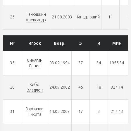
Панюшкин
25
21.08.2003
Нападающий
11
0
Александр
№
Игрок
Возр.
З
И
МИН
Синягин
35
03.02.1994
37
34
1955:34
Денис
Кибо
20
24.09.2002
45
18
827:14
Владлен
Горбачев
31
14.05.2007
17
3
217:43
Никита