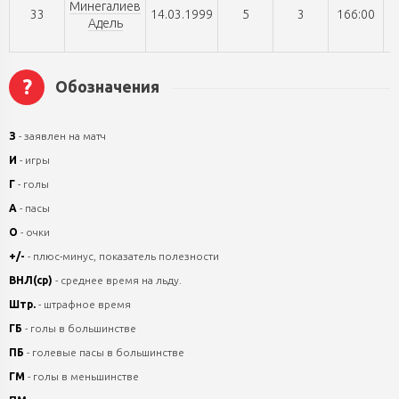
Минегалиев
33
14.03.1999
5
3
166:00
Адель
?
Обозначения
З
- заявлен на матч
И
- игры
Г
- голы
А
- пасы
О
- очки
+/-
- плюс-минус, показатель полезности
ВНЛ(ср)
- среднее время на льду.
Штр.
- штрафное время
ГБ
- голы в большинстве
ПБ
- голевые пасы в большинстве
ГМ
- голы в меньшинстве