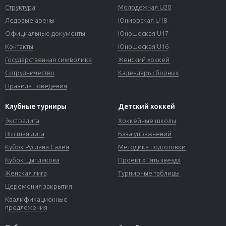
Структура
Молодежная U20
Ледовые арены
Юниорская U18
Официальные документы
Юношеская U17
Контакты
Юношеская U16
Государственная символика
Женский хоккей
Сотрудничество
Календарь сборных
Правила поведения
Клубные турниры
Детский хоккей
Экстралига
Хоккейные школы
Высшая лига
База упражнений
Кубок Руслана Салея
Методика подготовки
Кубок Цыплакова
Проект «Пять звезд»
Женская лига
Турнирные таблицы
Церемония закрытия
Квалификационные
предложения