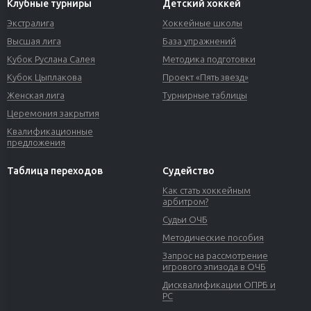
Клубные турниры
Детский хоккей
Экстралига
Хоккейные школы
Высшая лига
База упражнений
Кубок Руслана Салея
Методика подготовки
Кубок Цыплакова
Проект «Пять звезд»
Женская лига
Турнирные таблицы
Церемония закрытия
Квалификационные
предложения
Таблица переходов
Судейство
Как стать хоккейным
арбитром?
Судьи ОЧБ
Методические пособия
Запрос на рассмотрение
игрового эпизода в ОЧБ
Дисквалификации ОПРБ и
РС