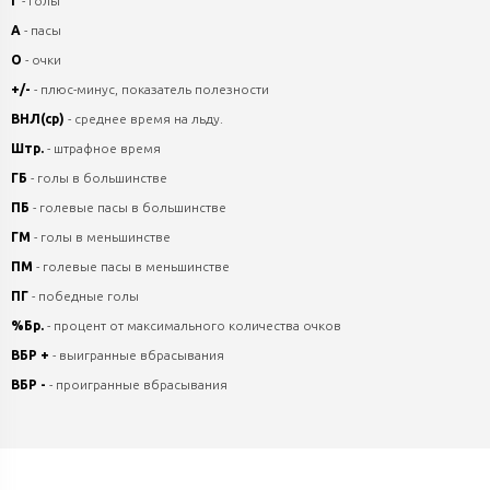
Г
- голы
А
- пасы
О
- очки
+/-
- плюс-минус, показатель полезности
ВНЛ(ср)
- среднее время на льду.
Штр.
- штрафное время
ГБ
- голы в большинстве
ПБ
- голевые пасы в большинстве
ГМ
- голы в меньшинстве
ПМ
- голевые пасы в меньшинстве
ПГ
- победные голы
%Бр.
- процент от максимального количества очков
ВБР +
- выигранные вбрасывания
ВБР -
- проигранные вбрасывания