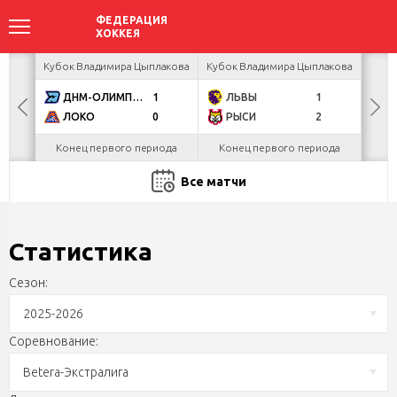
ея
Кубок Владимира Цыплакова
Кубок Владимира Цыплакова
Т
ДНМ-ОЛИМПИК
1
ЛЬВЫ
1
Д
ЛОКО
0
РЫСИ
2
Конец первого периода
Конец первого периода
Все матчи
Статистика
Сезон:
2025-2026
Соревнование:
Betera-Экстралига