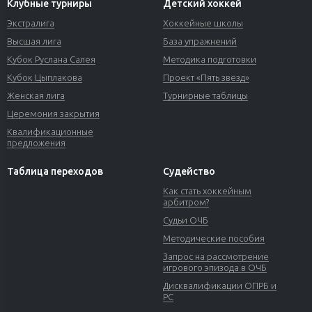
Клубные турниры
Детский хоккей
Экстралига
Хоккейные школы
Высшая лига
База упражнений
Кубок Руслана Салея
Методика подготовки
Кубок Цыплакова
Проект «Пять звезд»
Женская лига
Турнирные таблицы
Церемония закрытия
Квалификационные
предложения
Таблица переходов
Судейство
Как стать хоккейным
арбитром?
Судьи ОЧБ
Методические пособия
Запрос на рассмотрение
игрового эпизода в ОЧБ
Дисквалификации ОПРБ и
РС