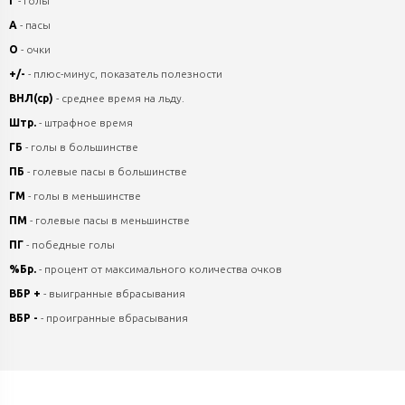
Г
- голы
А
- пасы
О
- очки
+/-
- плюс-минус, показатель полезности
ВНЛ(ср)
- среднее время на льду.
Штр.
- штрафное время
ГБ
- голы в большинстве
ПБ
- голевые пасы в большинстве
ГМ
- голы в меньшинстве
ПМ
- голевые пасы в меньшинстве
ПГ
- победные голы
%Бр.
- процент от максимального количества очков
ВБР +
- выигранные вбрасывания
ВБР -
- проигранные вбрасывания