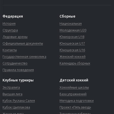
Федерация
Сборные
История
Национальная
Структура
Молодежная U20
Ледовые арены
Юниорская U18
Официальные документы
Юношеская U17
Контакты
Юношеская U16
Государственная символика
Женский хоккей
Сотрудничество
Календарь сборных
Правила поведения
Клубные турниры
Детский хоккей
Экстралига
Хоккейные школы
Высшая лига
База упражнений
Кубок Руслана Салея
Методика подготовки
Кубок Цыплакова
Проект «Пять звезд»
Женская лига
Турнирные таблицы