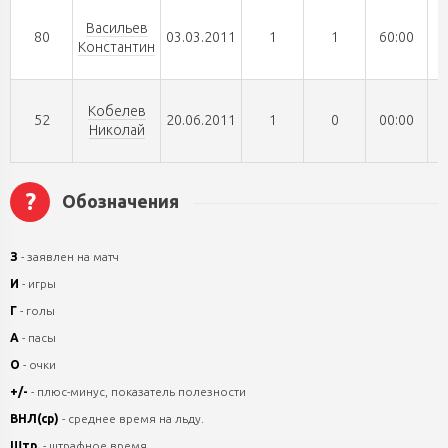
Васильев
80
03.03.2011
1
1
60:00
Константин
Кобелев
52
20.06.2011
1
0
00:00
Николай
?
Обозначения
З
- заявлен на матч
И
- игры
Г
- голы
А
- пасы
О
- очки
+/-
- плюс-минус, показатель полезности
ВНЛ(ср)
- среднее время на льду.
Штр.
- штрафное время