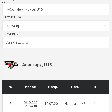
Дивизион:
Кубок Чемпионов U15
Статистика:
Команда
Команды:
Авангард U15
Авангард U15
№
Игрок
Возр.
Поз.
И
Г
Кутюхин
5
10.07.2011
Нападающий
1
1
Михаил