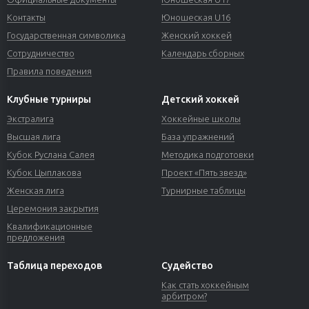
Контакты
Юношеская U16
Государственная символика
Женский хоккей
Сотрудничество
Календарь сборных
Правила поведения
Клубные турниры
Детский хоккей
Экстралига
Хоккейные школы
Высшая лига
База упражнений
Кубок Руслана Салея
Методика подготовки
Кубок Цыплакова
Проект «Пять звезд»
Женская лига
Турнирные таблицы
Церемония закрытия
Квалификационные
предложения
Таблица переходов
Судейство
Как стать хоккейным
арбитром?