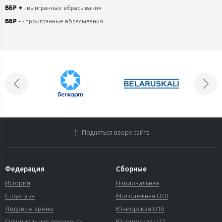
ВБР +
- выигранные вбрасывания
ВБР -
- проигранные вбрасывания
Подняться вверх сайта
Федерация
Сборные
История
Национальная
Структура
Молодежная U20
Ледовые арены
Юниорская U18
Официальные документы
Юношеская U17