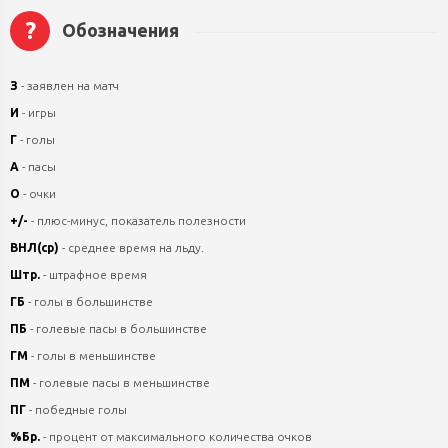
?
Обозначения
З
- заявлен на матч
И
- игры
Г
- голы
А
- пасы
О
- очки
+/-
- плюс-минус, показатель полезности
ВНЛ(ср)
- среднее время на льду.
Штр.
- штрафное время
ГБ
- голы в большинстве
ПБ
- голевые пасы в большинстве
ГМ
- голы в меньшинстве
ПМ
- голевые пасы в меньшинстве
ПГ
- победные голы
%Бр.
- процент от максимального количества очков