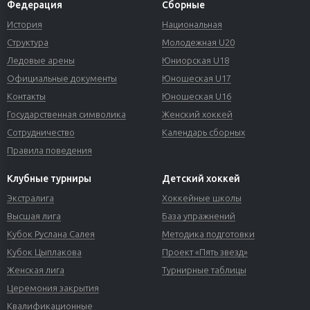
Федерация
Сборные
История
Национальная
Структура
Молодежная U20
Ледовые арены
Юниорская U18
Официальные документы
Юношеская U17
Контакты
Юношеская U16
Государственная символика
Женский хоккей
Сотрудничество
Календарь сборных
Правила поведения
Клубные турниры
Детский хоккей
Экстралига
Хоккейные школы
Высшая лига
База упражнений
Кубок Руслана Салея
Методика подготовки
Кубок Цыплакова
Проект «Пять звезд»
Женская лига
Турнирные таблицы
Церемония закрытия
Квалификационные