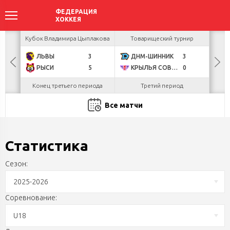
акова
Кубок Владимира Цыплакова
Товарищеский турнир
Кубо
ЛЬВЫ
3
ДНМ-ШИННИК
3
Б
РЫСИ
5
КРЫЛЬЯ СОВЕТОВ
0
Н
Конец третьего периода
Третий период
Ко
Все матчи
Статистика
Сезон:
2025-2026
Соревнование:
U18