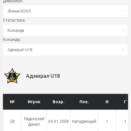
Дивизион:
Финал ЮХЛ
Статистика:
Команда
Команды:
Адмирал U18
Адмирал U18
№
Игрок
Возр.
Поз.
И
Г
Ладынский
28
04.01.2008
Нападающий
1
1
Данил