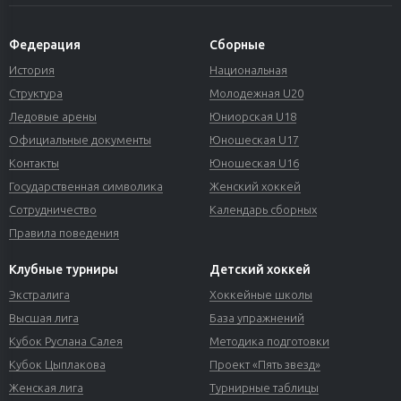
Федерация
Сборные
История
Национальная
Структура
Молодежная U20
Ледовые арены
Юниорская U18
Официальные документы
Юношеская U17
Контакты
Юношеская U16
Государственная символика
Женский хоккей
Сотрудничество
Календарь сборных
Правила поведения
Клубные турниры
Детский хоккей
Экстралига
Хоккейные школы
Высшая лига
База упражнений
Кубок Руслана Салея
Методика подготовки
Кубок Цыплакова
Проект «Пять звезд»
Женская лига
Турнирные таблицы