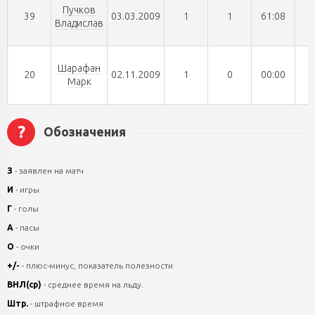
Пучков
39
03.03.2009
1
1
61:08
Владислав
Шарафан
20
02.11.2009
1
0
00:00
Марк
?
Обозначения
З
- заявлен на матч
И
- игры
Г
- голы
А
- пасы
О
- очки
+/-
- плюс-минус, показатель полезности
ВНЛ(ср)
- среднее время на льду.
Штр.
- штрафное время