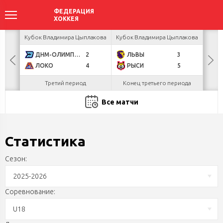
ея
Кубок Владимира Цыплакова
Кубок Владимира Цыплакова
Т
ДНМ-ОЛИМПИК
2
ЛЬВЫ
3
Д
ЛОКО
4
РЫСИ
5
Третий период
Конец третьего периода
Все матчи
Статистика
Сезон:
2025-2026
Соревнование:
U18