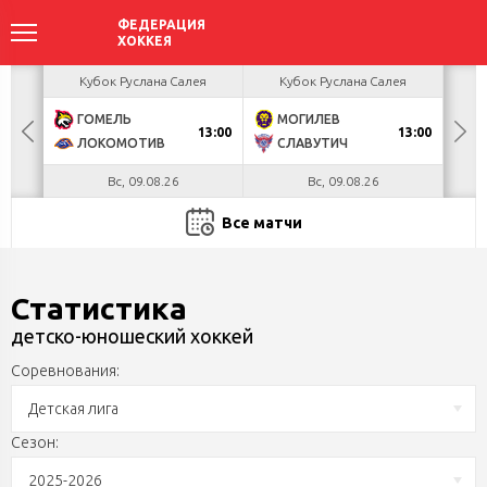
акова
Кубок Руслана Салея
Кубок Руслана Салея
К
ГОМЕЛЬ
МОГИЛЕВ
Х
БУЛ
13:00
13:00
ЛОКОМОТИВ
СЛАВУТИЧ
М
Вс, 09.08.26
Вс, 09.08.26
Все матчи
Статистика
детско-юношеский хоккей
Соревнования:
Детская лига
Сезон:
2025-2026