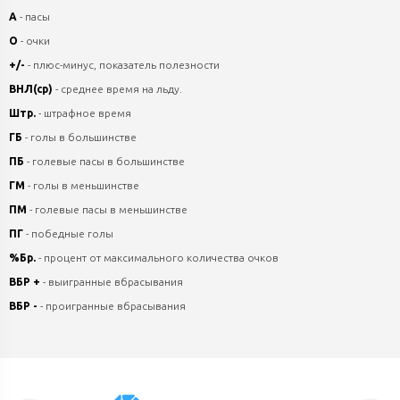
А
- пасы
О
- очки
+/-
- плюс-минус, показатель полезности
ВНЛ(ср)
- среднее время на льду.
Штр.
- штрафное время
ГБ
- голы в большинстве
ПБ
- голевые пасы в большинстве
ГМ
- голы в меньшинстве
ПМ
- голевые пасы в меньшинстве
ПГ
- победные голы
%Бр.
- процент от максимального количества очков
ВБР +
- выигранные вбрасывания
ВБР -
- проигранные вбрасывания