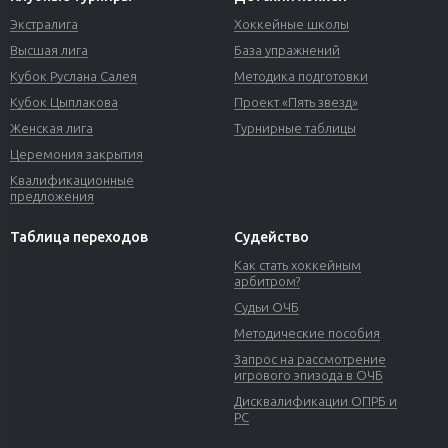
Экстралига
Хоккейные школы
Высшая лига
База упражнений
Кубок Руслана Салея
Методика подготовки
Кубок Цыплакова
Проект «Пять звезд»
Женская лига
Турнирные таблицы
Церемония закрытия
Квалификационные
предложения
Таблица переходов
Судейство
Как стать хоккейным
арбитром?
Судьи ОЧБ
Методические пособия
Запрос на рассмотрение
игрового эпизода в ОЧБ
Дисквалификации ОПРБ и
РС