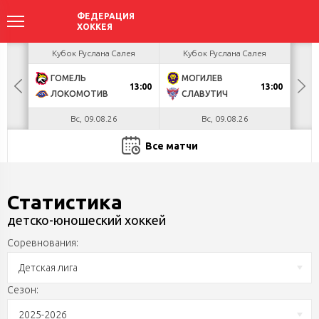
акова
Кубок Руслана Салея
Кубок Руслана Салея
К
ГОМЕЛЬ
МОГИЛЕВ
Х
БУЛ
13:00
13:00
ЛОКОМОТИВ
СЛАВУТИЧ
М
Вс, 09.08.26
Вс, 09.08.26
Все матчи
Статистика
детско-юношеский хоккей
Соревнования:
Детская лига
Сезон:
2025-2026