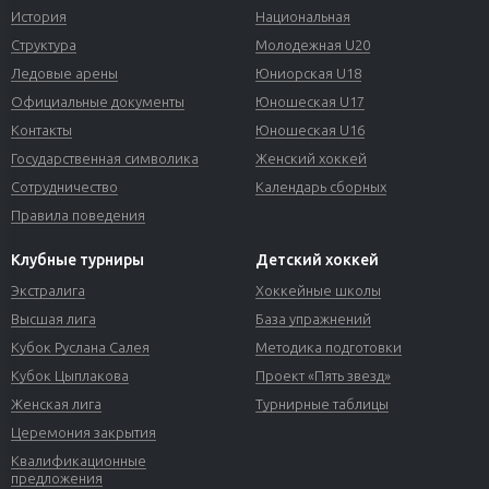
История
Национальная
Структура
Молодежная U20
Ледовые арены
Юниорская U18
Официальные документы
Юношеская U17
Контакты
Юношеская U16
Государственная символика
Женский хоккей
Сотрудничество
Календарь сборных
Правила поведения
Клубные турниры
Детский хоккей
Экстралига
Хоккейные школы
Высшая лига
База упражнений
Кубок Руслана Салея
Методика подготовки
Кубок Цыплакова
Проект «Пять звезд»
Женская лига
Турнирные таблицы
Церемония закрытия
Квалификационные
предложения