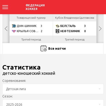
акова
Товарищеский турнир
Кубок Владимира Цыплакова
Кубо
ДНМ-ШИННИК
3
БЕЛСТАЛЬ
3
U
КРЫЛЬЯ СОВЕТОВ
2
НЕФТЕХИМИК
0
Р
Третий период
Третий период
Все матчи
Статистика
детско-юношеский хоккей
Соревнования:
Детская лига
Сезон:
2025-2026