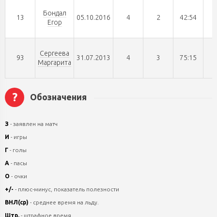
Бондал
13
05.10.2016
4
2
42:54
Егор
Сергеева
93
31.07.2013
4
3
75:15
Маргарита
?
Обозначения
З
- заявлен на матч
И
- игры
Г
- голы
А
- пасы
О
- очки
+/-
- плюс-минус, показатель полезности
ВНЛ(ср)
- среднее время на льду.
Штр.
- штрафное время