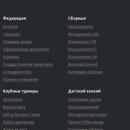
Федерация
Сборные
История
Национальная
Структура
Молодежная U20
Ледовые арены
Юниорская U18
Официальные документы
Юношеская U17
Контакты
Юношеская U16
Государственная символика
Женский хоккей
Сотрудничество
Календарь сборных
Правила поведения
Клубные турниры
Детский хоккей
Экстралига
Хоккейные школы
Высшая лига
База упражнений
Кубок Руслана Салея
Методика подготовки
Кубок Цыплакова
Проект «Пять звезд»
Женская лига
Турнирные таблицы