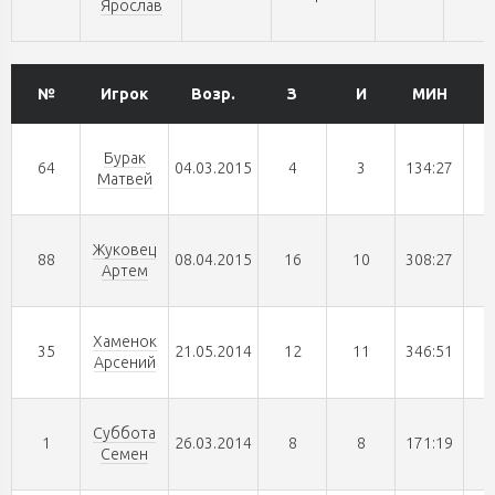
Ярослав
№
Игрок
Возр.
З
И
МИН
Бурак
64
04.03.2015
4
3
134:27
Матвей
Жуковец
88
08.04.2015
16
10
308:27
Артем
Хаменок
35
21.05.2014
12
11
346:51
Арсений
Суббота
1
26.03.2014
8
8
171:19
Семен