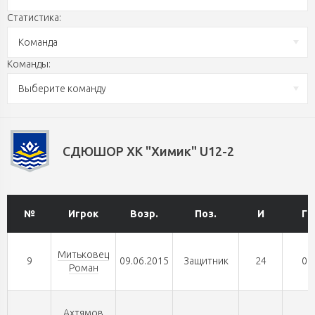
Статистика:
Команда
Команды:
Выберите команду
СДЮШОР ХК "Химик" U12-2
№
Игрок
Возр.
Поз.
И
Г
Митьковец
9
09.06.2015
Защитник
24
0
Роман
Ахтямов