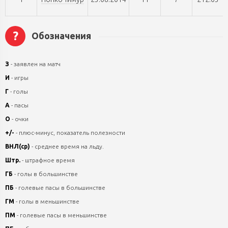
?
Обозначения
З
- заявлен на матч
И
- игры
Г
- голы
А
- пасы
О
- очки
+/-
- плюс-минус, показатель полезности
ВНЛ(ср)
- среднее время на льду.
Штр.
- штрафное время
ГБ
- голы в большинстве
ПБ
- голевые пасы в большинстве
ГМ
- голы в меньшинстве
ПМ
- голевые пасы в меньшинстве