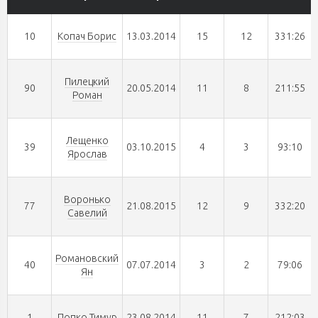
10
Копач Борис
13.03.2014
15
12
331:26
Пилецкий
90
20.05.2014
11
8
211:55
Роман
Лещенко
39
03.10.2015
4
3
93:10
Ярослав
Воронько
77
21.08.2015
12
9
332:20
Савелий
Романовский
40
07.07.2014
3
2
79:06
Ян
1
Попко Тимур
23.08.2014
11
7
212:03