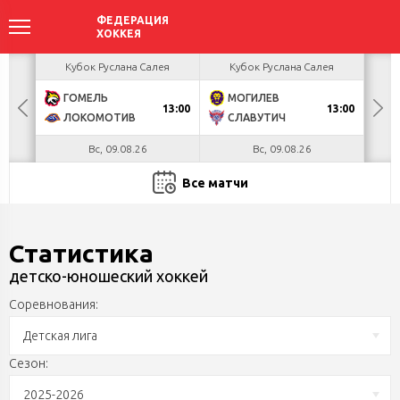
акова
Кубок Руслана Салея
Кубок Руслана Салея
К
ГОМЕЛЬ
МОГИЛЕВ
Х
БУЛ
13:00
13:00
ЛОКОМОТИВ
СЛАВУТИЧ
М
Вс, 09.08.26
Вс, 09.08.26
Все матчи
Статистика
детско-юношеский хоккей
Соревнования:
Детская лига
Сезон:
2025-2026