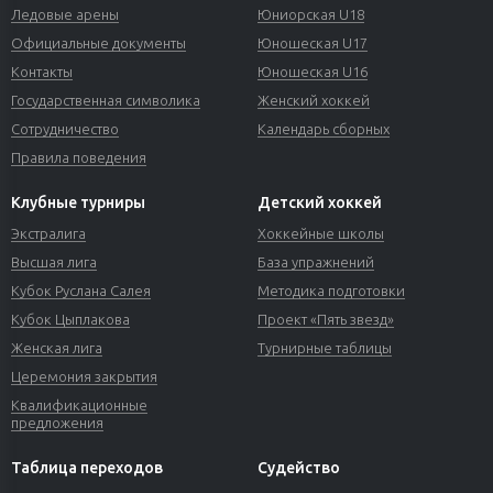
Ледовые арены
Юниорская U18
Официальные документы
Юношеская U17
Контакты
Юношеская U16
Государственная символика
Женский хоккей
Сотрудничество
Календарь сборных
Правила поведения
Клубные турниры
Детский хоккей
Экстралига
Хоккейные школы
Высшая лига
База упражнений
Кубок Руслана Салея
Методика подготовки
Кубок Цыплакова
Проект «Пять звезд»
Женская лига
Турнирные таблицы
Церемония закрытия
Квалификационные
предложения
Таблица переходов
Судейство