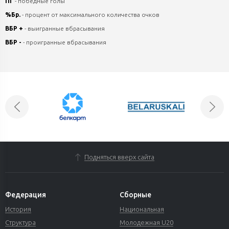
ПГ
- победные голы
%Бр.
- процент от максимального количества очков
ВБР +
- выигранные вбрасывания
ВБР -
- проигранные вбрасывания
Подняться вверх сайта
Федерация
Сборные
История
Национальная
Структура
Молодежная U20