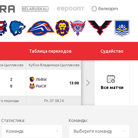
Таблица переходов
Судейство
ра Цыплакова
Кубок Владимира Цыплакова
Кубок Владимира Цыплакова
2
ЛЬВЫ
U18
13:00
13:00
0
РЫСИ
РЫЦАРИ
Все матчи
го периода
Пт, 07.08.26
Пт, 07.08.26
Статистика:
Команды:
Команда
Выберите команду