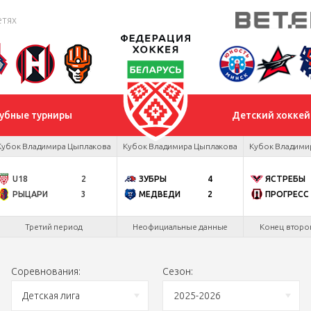
етях
убные турниры
Детский хоккей
Кубок Владимира Цыплакова
Кубок Владимира Цыплакова
Кубок Владими
U18
2
ЗУБРЫ
4
ЯСТРЕБЫ
РЫЦАРИ
3
МЕДВЕДИ
2
ПРОГРЕСС
Третий период
Неофициальные данные
Конец второ
Соревнования:
Сезон:
Детская лига
2025-2026