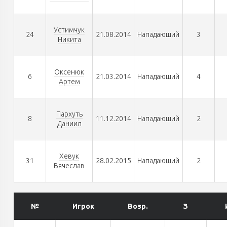
Устимчук
24
21.08.2014
Нападающий
3
Никита
Оксенюк
6
21.03.2014
Нападающий
4
Артем
Пархуть
8
11.12.2014
Нападающий
2
Даниил
Хевук
31
28.02.2015
Нападающий
2
Вячеслав
№
Игрок
Возр.
З