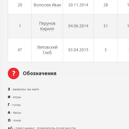
20
Волосюк Иван
20.11.2014
28
Перунов
1
04.06.2014
31
Кирилл
Липовский
47
03.04.2015
3
Глеб
?
Обозначения
З
- заявлен на матч
И
- игры
Г
- голы
А
- пасы
О
- очки
+/-
- плюс-минус, показатель полезности