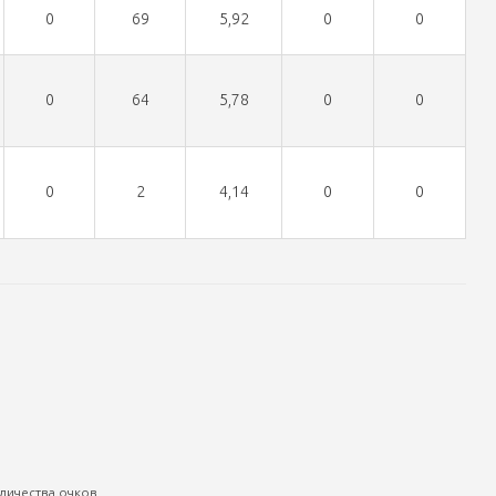
0
69
5,92
0
0
0
64
5,78
0
0
0
2
4,14
0
0
личества очков