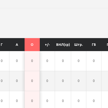
Г
А
О
+/-
ВНЛ(ср)
Штр.
ГБ
0
0
0
0
0
0
0
0
0
0
0
0
0
0
0
0
0
0
0
0
0