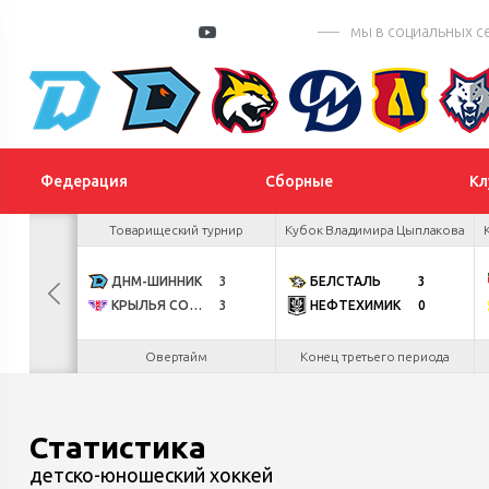
мы в социальных с
Федерация
Сборные
Кл
 Цыплакова
Товарищеский турнир
Кубок Владимира Цыплакова
3
ДНМ-ШИННИК
3
БЕЛСТАЛЬ
3
5
КРЫЛЬЯ СОВЕТОВ
3
НЕФТЕХИМИК
0
.26
Овертайм
Конец третьего периода
Статистика
детско-юношеский хоккей