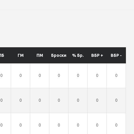
ПБ
ГМ
ПМ
Броски
% Бр.
ВБР +
ВБР -
0
0
0
0
0
0
0
0
0
0
0
0
0
0
0
0
0
0
0
0
0