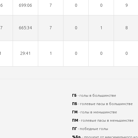
16
699:06
7
0
0
9
17
665:34
7
0
1
8
1
29:41
1
0
0
0
ГБ
- голы в большинстве
ПБ
- голевые пасы в большинстве
ГМ
- голы в меньшинстве
ПМ
- голевые пасы в меньшинстве
ПГ
- победные голы
%Бр.
- процент от максимального ко