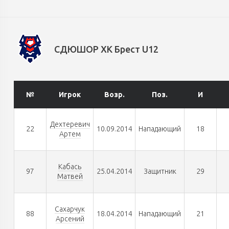
СДЮШОР ХК Брест U12
№
Игрок
Возр.
Поз.
И
Дехтеревич
22
10.09.2014
Нападающий
18
Артем
Кабась
97
25.04.2014
Защитник
29
Матвей
Сахарчук
88
18.04.2014
Нападающий
21
Арсений