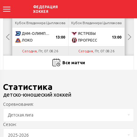
акова
Кубок Владимира Цыплакова
Кубок Владимира Цыплакова
Кубо
ДНМ-ОЛИМПИК
ЯСТРЕБЫ
U
13:00
13:00
ЛОКО
ПРОГРЕСС
Р
Сегодня
, Пт, 07.08.26
Сегодня
, Пт, 07.08.26
С
Все матчи
Статистика
детско-юношеский хоккей
Соревнования:
Детская лига
Сезон:
2025-2026