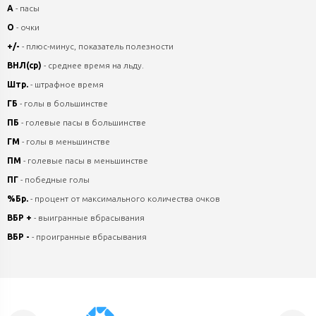
А
- пасы
О
- очки
+/-
- плюс-минус, показатель полезности
ВНЛ(ср)
- среднее время на льду.
Штр.
- штрафное время
ГБ
- голы в большинстве
ПБ
- голевые пасы в большинстве
ГМ
- голы в меньшинстве
ПМ
- голевые пасы в меньшинстве
ПГ
- победные голы
%Бр.
- процент от максимального количества очков
ВБР +
- выигранные вбрасывания
ВБР -
- проигранные вбрасывания