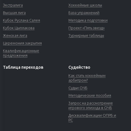
Экстралига
Хоккейные школы
Высшая лига
База упражнений
Кубок Руслана Салея
Методика подготовки
Кубок Цыплакова
Проект «Пять звезд»
Женская лига
Турнирные таблицы
Церемония закрытия
Квалификационные
предложения
Таблица переходов
Судейство
Как стать хоккейным
арбитром?
Судьи ОЧБ
Методические пособия
Запрос на рассмотрение
игрового эпизода в ОЧБ
Дисквалификации ОПРБ и
РС