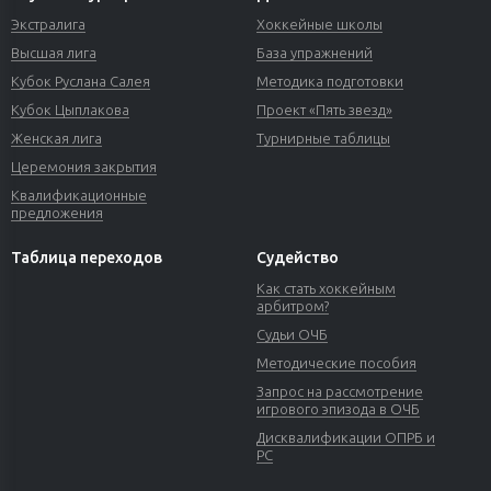
Экстралига
Хоккейные школы
Высшая лига
База упражнений
Кубок Руслана Салея
Методика подготовки
Кубок Цыплакова
Проект «Пять звезд»
Женская лига
Турнирные таблицы
Церемония закрытия
Квалификационные
предложения
Таблица переходов
Судейство
Как стать хоккейным
арбитром?
Судьи ОЧБ
Методические пособия
Запрос на рассмотрение
игрового эпизода в ОЧБ
Дисквалификации ОПРБ и
РС