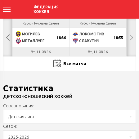
ея
Кубок Руслана Салея
Кубок Руслана Салея
К
МОГИЛЕВ
ЛОКОМОТИВ
В
ОТ
18:30
18:55
МЕТАЛЛУРГ
СЛАВУТИЧ
Х
Вт, 11.08.26
Вт, 11.08.26
Все матчи
Статистика
детско-юношеский хоккей
Соревнования:
Детская лига
Сезон:
2025-2026