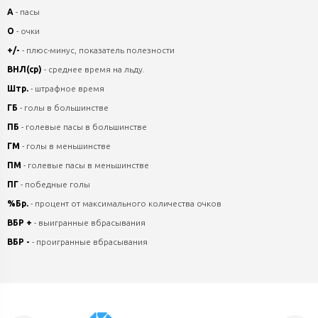
А
- пасы
О
- очки
+/-
- плюс-минус, показатель полезности
ВНЛ(ср)
- среднее время на льду.
Штр.
- штрафное время
ГБ
- голы в большинстве
ПБ
- голевые пасы в большинстве
ГМ
- голы в меньшинстве
ПМ
- голевые пасы в меньшинстве
ПГ
- победные голы
%Бр.
- процент от максимального количества очков
ВБР +
- выигранные вбрасывания
ВБР -
- проигранные вбрасывания