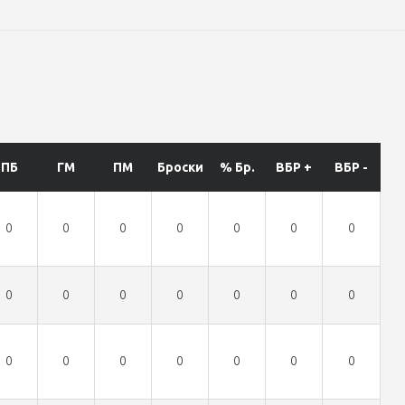
ПБ
ГМ
ПМ
Броски
% Бр.
ВБР +
ВБР -
0
0
0
0
0
0
0
0
0
0
0
0
0
0
0
0
0
0
0
0
0