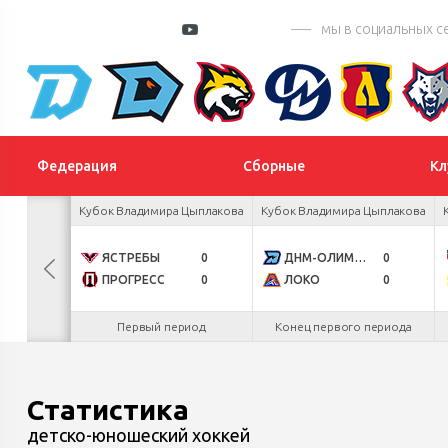
мы в социальных с
Федерация
Сборные
Кл
 турнир
Кубок Владимира Цыплакова
Кубок Владимира Цыплакова
К
0
ЯСТРЕБЫ
0
ДНМ-ОЛИМПИК
0
4
ПРОГРЕСС
0
ЛОКО
0
.26
Первый период
Конец первого периода
Статистика
детско-юношеский хоккей