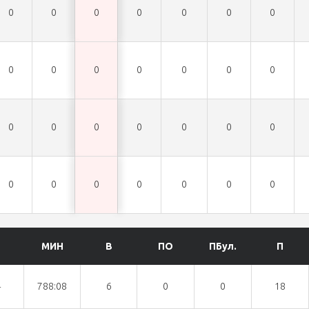
0
0
0
0
0
0
0
0
0
0
0
0
0
0
0
0
0
0
0
0
0
0
0
0
0
0
0
0
МИН
В
ПО
ПБул.
П
4
788:08
6
0
0
18