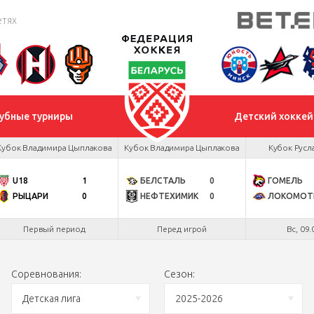
етях
убные турниры
Детский хоккей
Кубок Владимира Цыплакова
Кубок Владимира Цыплакова
Кубок Русл
U18
1
БЕЛСТАЛЬ
0
ГОМЕЛЬ
РЫЦАРИ
0
НЕФТЕХИМИК
0
ЛОКОМОТ
Первый период
Перед игрой
Вс, 09.
Соревнования:
Сезон:
Детская лига
2025-2026