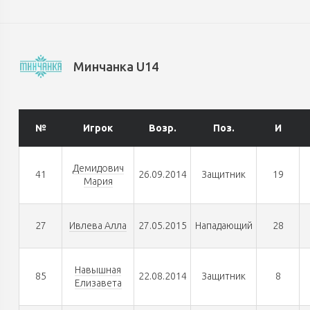
Минчанка U14
№
Игрок
Возр.
Поз.
И
Демидович
41
26.09.2014
Защитник
19
Мария
27
Ивлева Алла
27.05.2015
Нападающий
28
Навышная
85
22.08.2014
Защитник
8
Елизавета