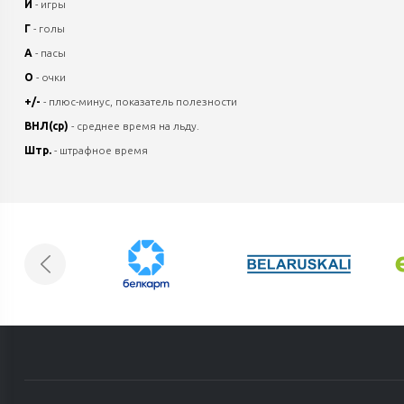
И
- игры
Г
- голы
А
- пасы
О
- очки
+/-
- плюс-минус, показатель полезности
ВНЛ(ср)
- среднее время на льду.
Штр.
- штрафное время