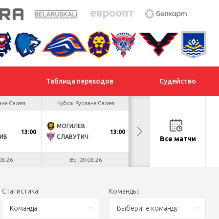
Таблица переходов
Судейство
ана Салея
Кубок Руслана Салея
Кубок Руслана Салея
МОГИЛЕВ
ХИМИК
13:00
13:00
13:00
ИВ
СЛАВУТИЧ
МЕТАЛЛУРГ
Все матчи
08.26
Вс, 09.08.26
Вс, 09.08.26
Статистика:
Команды:
Команда
Выберите команду