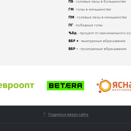
ПБ
- голевые пасы в большинстве
ГМ
- голы в меньшинстве
ПМ
- голевые пасы в меньшинстве
ПГ
- победные голы
%Бр.
- процент от максимального ко
ВБР +
- выигранные вбрасывания
ВБР -
- проигранные вбрасывания
Подняться вверх сайта