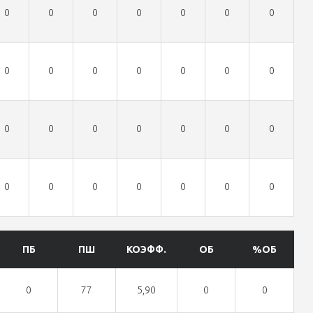
0
0
0
0
0
0
0
0
0
0
0
0
0
0
0
0
0
0
0
0
0
0
0
0
0
0
0
0
ПБ
ПШ
КОЭФФ.
ОБ
%ОБ
0
77
5,90
0
0