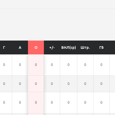
Г
А
О
+/-
ВНЛ(ср)
Штр.
ГБ
0
0
0
0
0
0
0
0
0
0
0
0
0
0
0
0
0
0
0
0
0