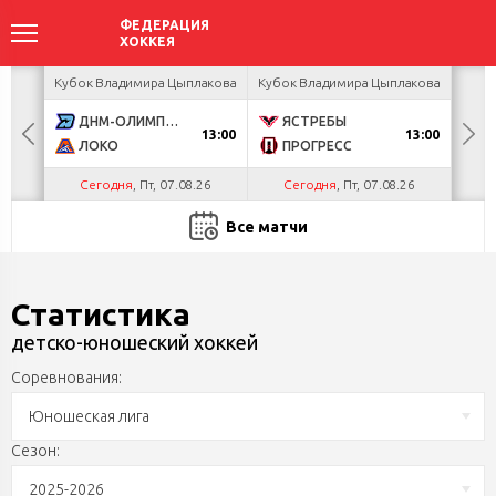
акова
Кубок Владимира Цыплакова
Кубок Владимира Цыплакова
Кубо
ДНМ-ОЛИМПИК
ЯСТРЕБЫ
U
13:00
13:00
ЛОКО
ПРОГРЕСС
Р
Сегодня
, Пт, 07.08.26
Сегодня
, Пт, 07.08.26
С
Все матчи
Статистика
детско-юношеский хоккей
Соревнования:
Юношеская лига
Сезон:
2025-2026