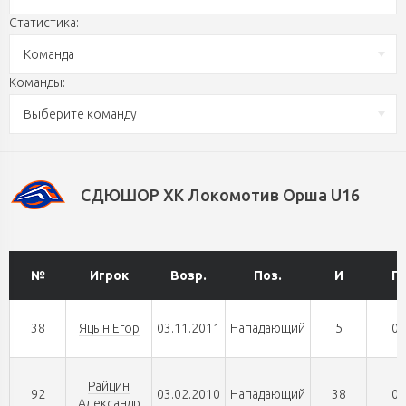
Статистика:
Команда
Команды:
Выберите команду
СДЮШОР ХК Локомотив Орша U16
№
Игрок
Возр.
Поз.
И
Г
38
Яцын Егор
03.11.2011
Нападающий
5
0
Райцин
92
03.02.2010
Нападающий
38
0
Александр