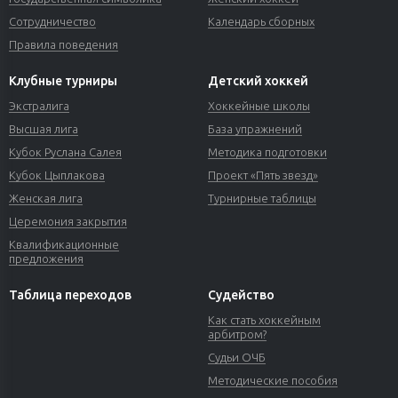
Сотрудничество
Календарь сборных
Правила поведения
Клубные турниры
Детский хоккей
Экстралига
Хоккейные школы
Высшая лига
База упражнений
Кубок Руслана Салея
Методика подготовки
Кубок Цыплакова
Проект «Пять звезд»
Женская лига
Турнирные таблицы
Церемония закрытия
Квалификационные
предложения
Таблица переходов
Судейство
Как стать хоккейным
арбитром?
Судьи ОЧБ
Методические пособия