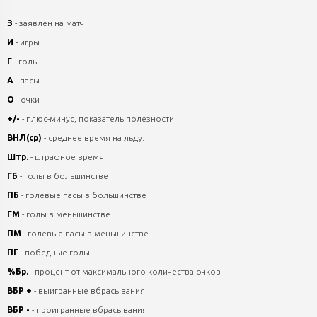
З
- заявлен на матч
И
- игры
Г
- голы
А
- пасы
О
- очки
+/-
- плюс-минус, показатель полезности
ВНЛ(ср)
- среднее время на льду.
Штр.
- штрафное время
ГБ
- голы в большинстве
ПБ
- голевые пасы в большинстве
ГМ
- голы в меньшинстве
ПМ
- голевые пасы в меньшинстве
ПГ
- победные голы
%Бр.
- процент от максимального количества очков
ВБР +
- выигранные вбрасывания
ВБР -
- проигранные вбрасывания