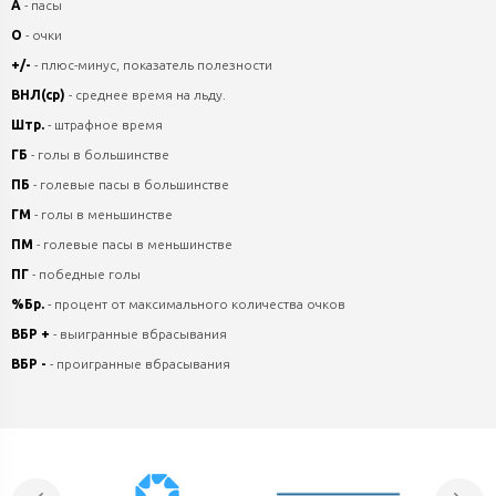
А
- пасы
О
- очки
+/-
- плюс-минус, показатель полезности
ВНЛ(ср)
- среднее время на льду.
Штр.
- штрафное время
ГБ
- голы в большинстве
ПБ
- голевые пасы в большинстве
ГМ
- голы в меньшинстве
ПМ
- голевые пасы в меньшинстве
ПГ
- победные голы
%Бр.
- процент от максимального количества очков
ВБР +
- выигранные вбрасывания
ВБР -
- проигранные вбрасывания