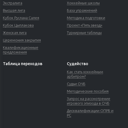
Экстралига
Хоккейные школы
Высшая лига
База упражнений
Кубок Руслана Салея
Методика подготовки
Кубок Цыплакова
Проект «Пять звезд»
Женская лига
Турнирные таблицы
Церемония закрытия
Квалификационные
предложения
Таблица переходов
Судейство
Как стать хоккейным
арбитром?
Судьи ОЧБ
Методические пособия
Запрос на рассмотрение
игрового эпизода в ОЧБ
Дисквалификации ОПРБ и
РС