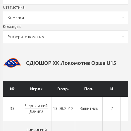
Статистика:
Команда
Команды:
Выберите команду
СДЮШОР ХК Локомотив Орша U15
№
Игрок
Возр.
Поз.
И
Г
Чернявский
33
13.08.2012
Защитник
2
0
Данила
Липницкий