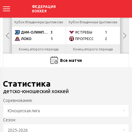
акова
Кубок Владимира Цыплакова
Кубок Владимира Цыплакова
Кубо
ДНМ-ОЛИМПИК
3
ЯСТРЕБЫ
1
U
ЛОКО
1
ПРОГРЕСС
2
Р
Конец второго периода
Конец второго периода
Ко
Все матчи
Статистика
детско-юношеский хоккей
Соревнования:
Юношеская лига
Сезон:
2025-2026