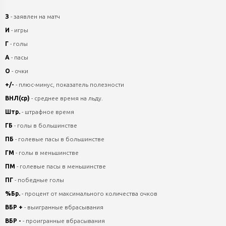
З
- заявлен на матч
И
- игры
Г
- голы
А
- пасы
О
- очки
+/-
- плюс-минус, показатель полезности
ВНЛ(ср)
- среднее время на льду.
Штр.
- штрафное время
ГБ
- голы в большинстве
ПБ
- голевые пасы в большинстве
ГМ
- голы в меньшинстве
ПМ
- голевые пасы в меньшинстве
ПГ
- победные голы
%Бр.
- процент от максимального количества очков
ВБР +
- выигранные вбрасывания
ВБР -
- проигранные вбрасывания