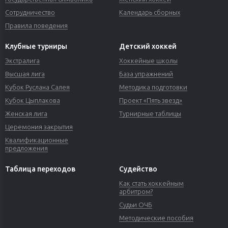
Сотрудничество
Календарь сборных
Правила поведения
Клубные турниры
Детский хоккей
Экстралига
Хоккейные школы
Высшая лига
База упражнений
Кубок Руслана Салея
Методика подготовки
Кубок Цыплакова
Проект «Пять звезд»
Женская лига
Турнирные таблицы
Церемония закрытия
Квалификационные
предложения
Таблица переходов
Судейство
Как стать хоккейным
арбитром?
Судьи ОЧБ
Методические пособия