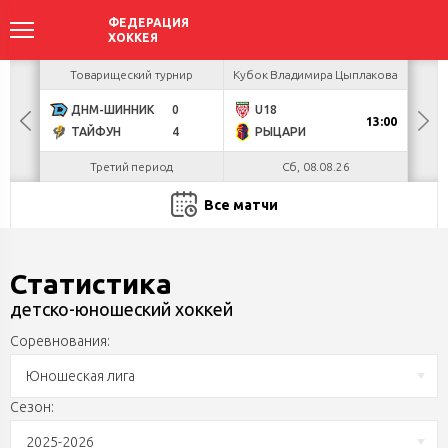
акова
Товарищеский турнир
Кубок Владимира Цыплакова
Кубо
ДНМ-ШИННИК
0
U18
БУЛ
13:00
ТАЙФУН
4
РЫЦАРИ
Л
Третий период
Сб, 08.08.26
Все матчи
Статистика
детско-юношеский хоккей
Соревнования:
Юношеская лига
Сезон:
2025-2026