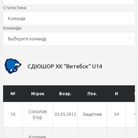
Статистика:
Команда
Команды:
Выберите команду
СДЮШОР ХК "Витебск" U14
№
Игрок
Возр.
Поз.
И
Г
Соколов
10
03.05.2012
Защитник
34
0
Егор
Кореник