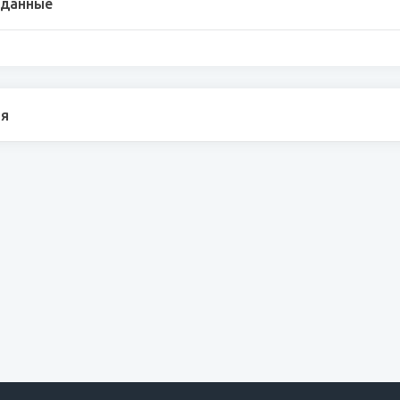
 данные
я