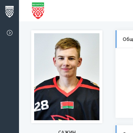
Общ
САЖИН