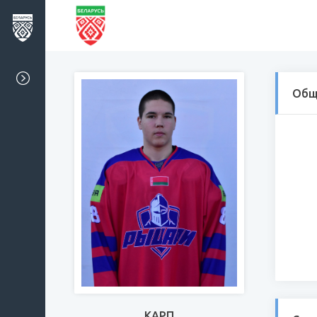
Общ
КАРП