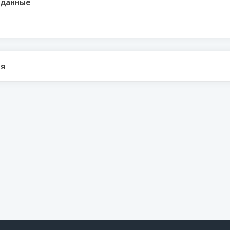
 данные
я