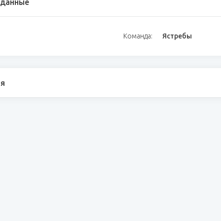
 данные
Команда:
Ястребы
я