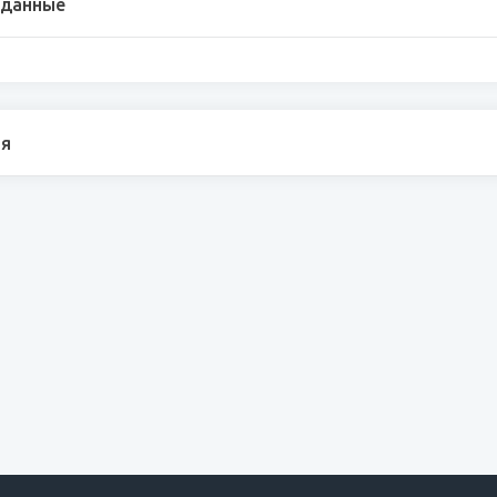
 данные
я