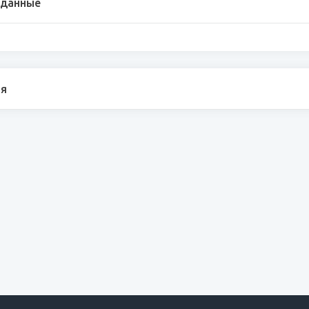
 данные
я