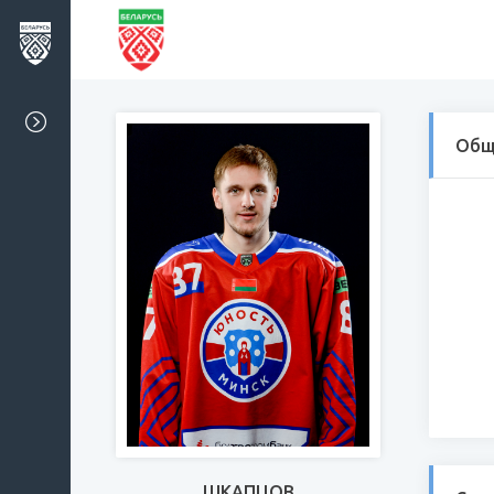
Общ
ШКАПЦОВ