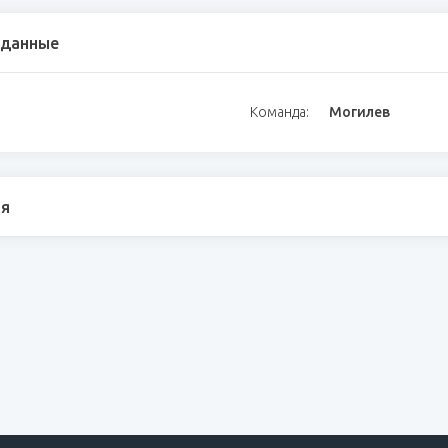
 данные
Команда:
Могилев
я