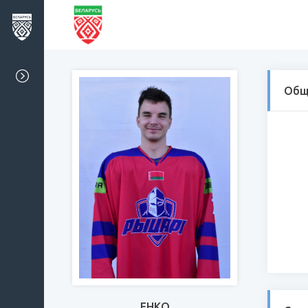
Общ
ЕНКО