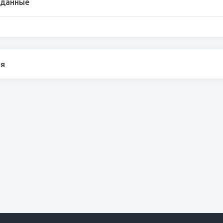
 данные
я