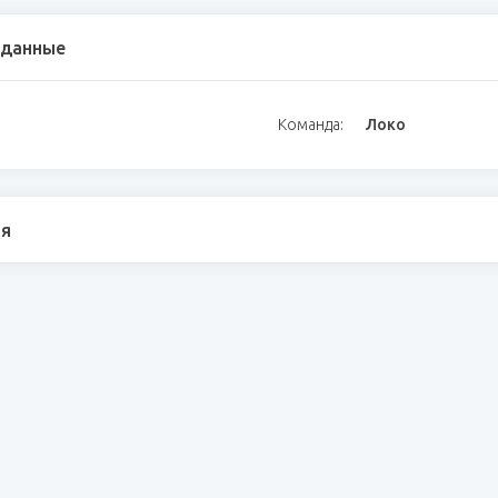
 данные
Команда:
Локо
я