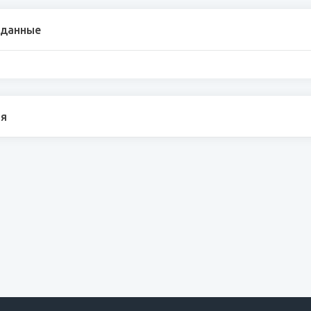
 данные
я