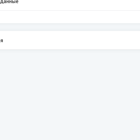
 данные
я