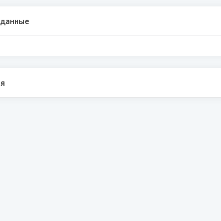
 данные
я