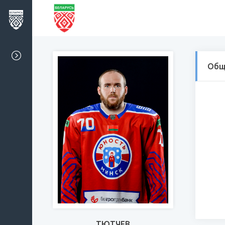
Общ
ТЮТЧЕВ