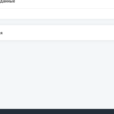
 данные
я