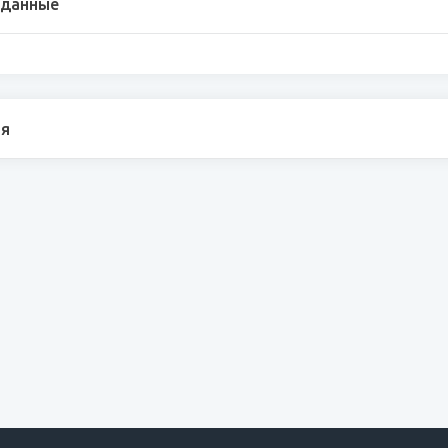
 данные
я