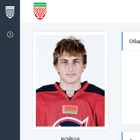
Общ
РОЙША