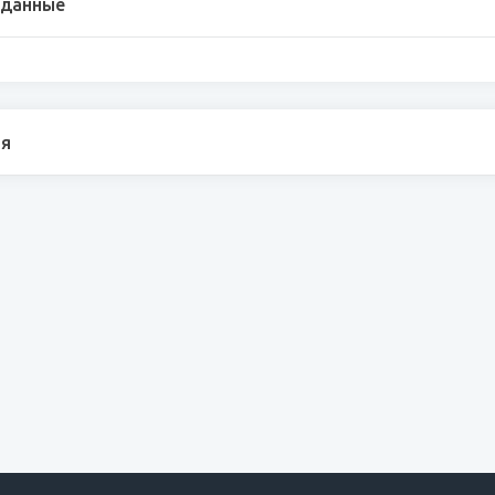
 данные
я