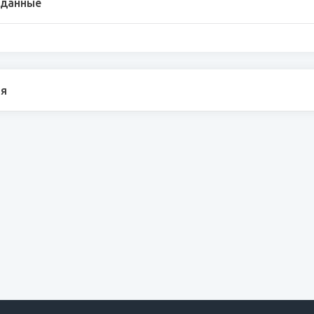
 данные
я