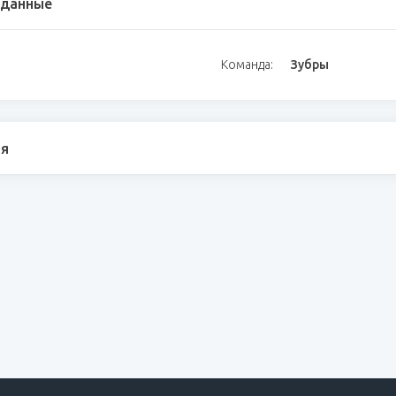
 данные
Команда:
Зубры
я