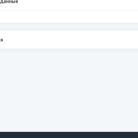
 данные
я