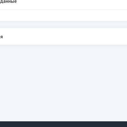
 данные
я