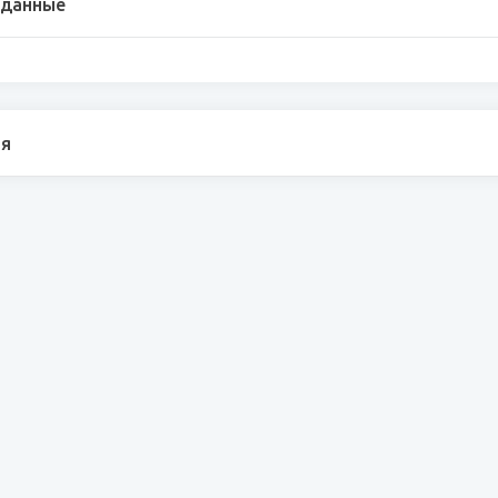
 данные
я