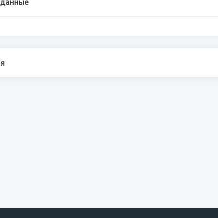
 данные
я