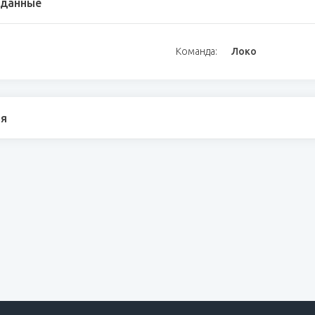
 данные
Команда:
Локо
я