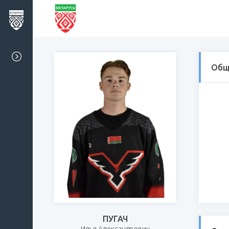
Общ
ПУГАЧ