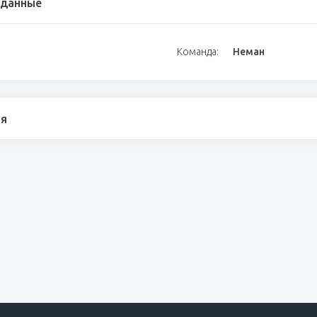
 данные
Команда:
Неман
я