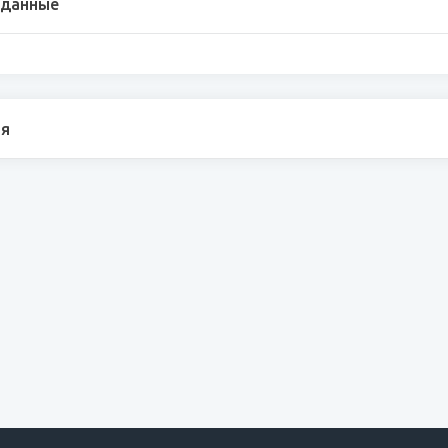
 данные
я